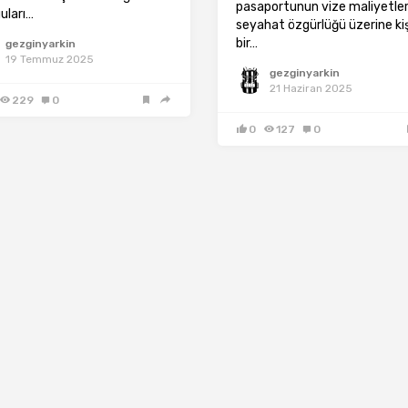
pasaportunun vize maliyetler
uları…
seyahat özgürlüğü üzerine kiş
bir…
gezginyarkin
19 Temmuz 2025
gezginyarkin
21 Haziran 2025
229
0
0
127
0