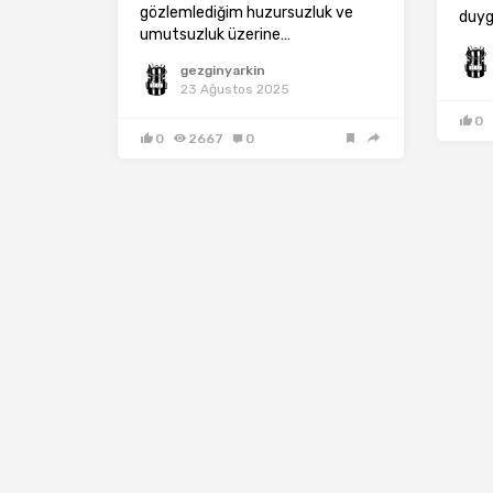
gözlemlediğim huzursuzluk ve
duyg
umutsuzluk üzerine…
gezginyarkin
23 Ağustos 2025
0
0
2667
0