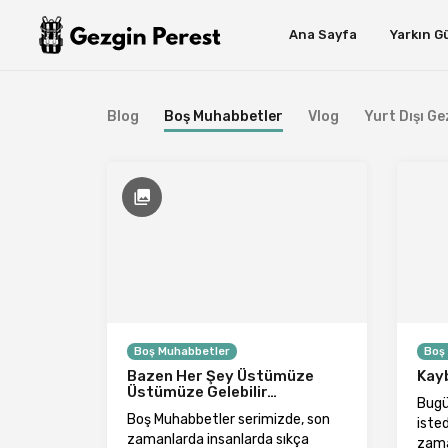
Ana Sayfa
Yarkın G
Blog
Boş Muhabbetler
Vlog
Yurt Dışı Gez
Boş Muhabbetler
Boş
Bazen Her Şey Üstümüze
Kay
Üstümüze Gelebilir…
Bugü
Boş Muhabbetler serimizde, son
iste
zamanlarda insanlarda sıkça
zama