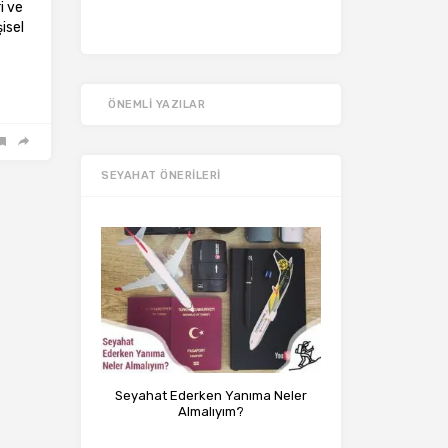
i ve
isel
ÖNEMLI YAZILAR
SEYAHAT ÖNERILERI
Seyahat Ederken Yanıma Neler
Almalıyım?