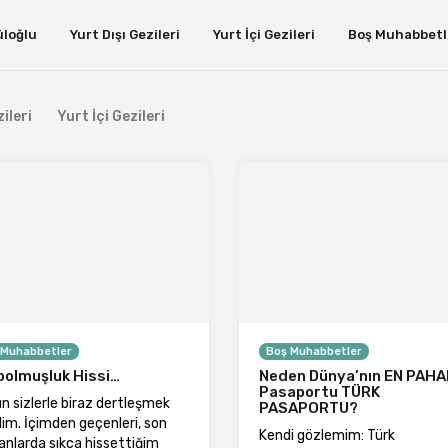
üloğlu
Yurt Dışı Gezileri
Yurt İçi Gezileri
Boş Muhabbetl
ileri
Yurt İçi Gezileri
 Muhabbetler
Boş Muhabbetler
bolmuşluk Hissi…
Neden Dünya’nın EN PAHA
Pasaportu TÜRK
n sizlerle biraz dertleşmek
PASAPORTU?
dim. İçimden geçenleri, son
Kendi gözlemim: Türk
nlarda sıkça hissettiğim