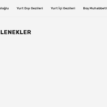
üloğlu
Yurt Dışı Gezileri
Yurt İçi Gezileri
Boş Muhabbetl
ELENEKLER