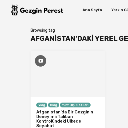
Ana Sayfa
Yarkın G
Browsing tag
AFGANISTAN’DAKI YEREL G
Vlog
Blog
Yurt Dışı Gezileri
Afganistan’da Bir Gezginin
Deneyimi: Taliban
Kontrolündeki Ülkede
Seyahat