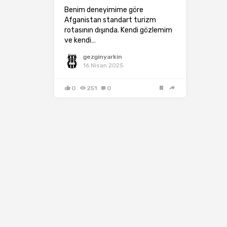
Benim deneyimime göre
Afganistan standart turizm
rotasının dışında. Kendi gözlemim
ve kendi…
gezginyarkin
16 Nisan 2025
0
251
0