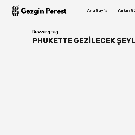
Ana Sayfa
Yarkın G
Browsing tag
PHUKETTE GEZILECEK ŞEY
Yurt Dışı Gezileri
Tayland Gezi Rehberi
gezginyarkin
22 Aralık 2018