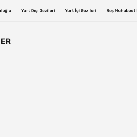
üloğlu
Yurt Dışı Gezileri
Yurt İçi Gezileri
Boş Muhabbetl
LER