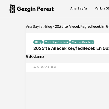
Ana Sayfa
Yarkın G
Ana Sayfa
›
Blog
›
2025’te Ailecek Keşfedilecek En Gü
Blog
Yurt Dışı Gezileri
Yurt İçi Gezileri
2025’te Ailecek Keşfedilecek En Güz
8 dk okuma
0
109
0