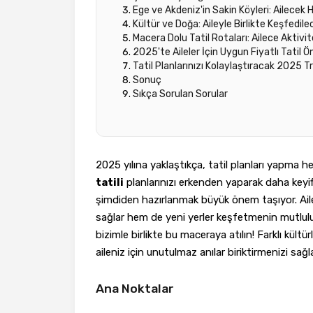
Ege ve Akdeniz'in Sakin Köyleri: Ailecek H
Kültür ve Doğa: Aileyle Birlikte Keşfedilec
Macera Dolu Tatil Rotaları: Ailece Aktivit
2025'te Aileler İçin Uygun Fiyatlı Tatil Ön
Tatil Planlarınızı Kolaylaştıracak 2025 Tr
Sonuç
Sıkça Sorulan Sorular
2025 yılına yaklaştıkça, tatil planları yapma he
tatili
planlarınızı erkenden yaparak daha keyifl
şimdiden hazırlanmak büyük önem taşıyor. Ailece
sağlar hem de yeni yerler keşfetmenin mutluluğ
bizimle birlikte bu maceraya atılın! Farklı kültü
aileniz için unutulmaz anılar biriktirmenizi sağ
Ana Noktalar