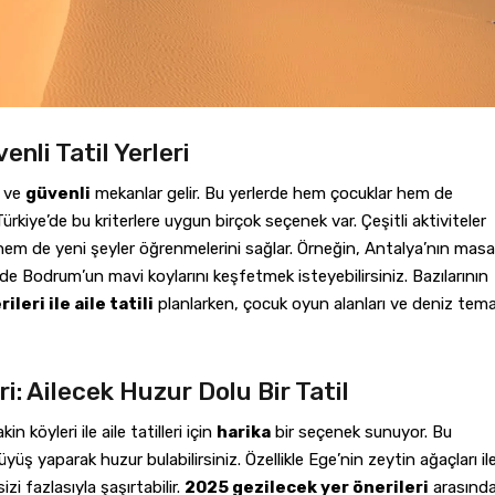
enli Tatil Yerleri
ve
güvenli
mekanlar gelir. Bu yerlerde hem çocuklar hem de
Türkiye’de bu kriterlere uygun birçok seçenek var. Çeşitli aktiviteler
 hem de yeni şeyler öğrenmelerini sağlar. Örneğin, Antalya’nın masa
ki de Bodrum’un mavi koylarını keşfetmek isteyebilirsiniz. Bazılarının
leri ile aile tatili
planlarken, çocuk oyun alanları ve deniz tema
i: Ailecek Huzur Dolu Bir Tatil
n köyleri ile aile tatilleri için
harika
bir seçenek sunuyor. Bu
ş yaparak huzur bulabilirsiniz. Özellikle Ege’nin zeytin ağaçları il
izi fazlasıyla şaşırtabilir.
2025 gezilecek yer önerileri
arasınd