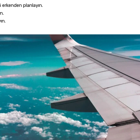
 erkenden planlayın.
in.
ın.