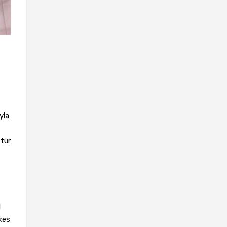
yla
 tür
l
kes