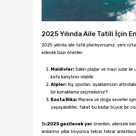
2025 Yılında Aile Tatili İçin 
2025 yılında aile tatili planlıyorsanız, yeni ro
edecek bazı öneriler:
Maldivler:
Sakin plajlar ve mavi sular il
kafa karıştırıcı olabilir.
Alpler:
Kış sporları, ayaklarınızın altındak
bir konaklama seçmelisiniz?
Kosta Rika:
Macera ve doğa severler için
yaşayabilirler, fakat bu kadar büyük bir 
Bu
2025 gezilecek yer
önerileri, ailenizle be
anılarınız yıllar boyunca tekrar tekrar anlatıl