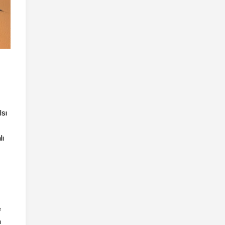
lsı
lı
e
a