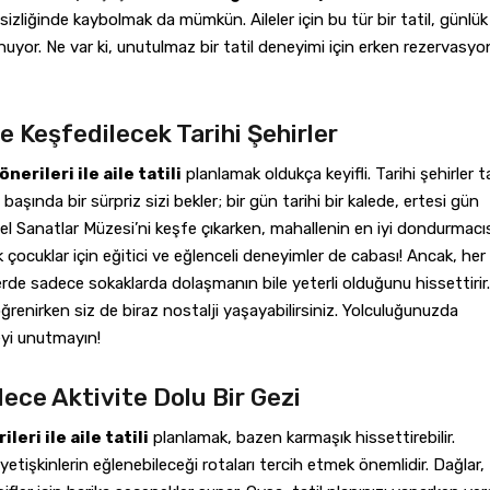
sizliğinde kaybolmak da mümkün. Aileler için bu tür bir tatil, günlük
uyor. Ne var ki, unutulmaz bir tatil deneyimi için erken rezervasyo
te Keşfedilecek Tarihi Şehirler
erileri ile aile tatili
planlamak oldukça keyifli. Tarihi şehirler 
başında bir sürpriz sizi bekler; bir gün tarihi bir kalede, ertesi gün
üzel Sanatlar Müzesi’ni keşfe çıkarken, mahallenin en iyi dondurmacıs
ik çocuklar için eğitici ve eğlenceli deneyimler de cabası! Ancak, her
erde sadece sokaklarda dolaşmanın bile yeterli olduğunu hissettirir.
öğrenirken siz de biraz nostalji yaşayabilirsiniz. Yolculuğunuzda
eyi unutmayın!
lece Aktivite Dolu Bir Gezi
eri ile aile tatili
planlamak, bazen karmaşık hissettirebilir.
etişkinlerin eğlenebileceği rotaları tercih etmek önemlidir. Dağlar,