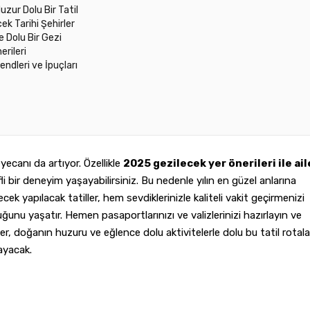
uzur Dolu Bir Tatil
ek Tarihi Şehirler
e Dolu Bir Gezi
erileri
endleri ve İpuçları
yecanı da artıyor. Özellikle
2025 gezilecek yer önerileri ile ail
i bir deneyim yaşayabilirsiniz. Bu nedenle yılın en güzel anlarına
k yapılacak tatiller, hem sevdiklerinizle kaliteli vakit geçirmenizi
unu yaşatır. Hemen pasaportlarınızı ve valizlerinizi hazırlayın ve
rler, doğanın huzuru ve eğlence dolu aktivitelerle dolu bu tatil rotalar
layacak.