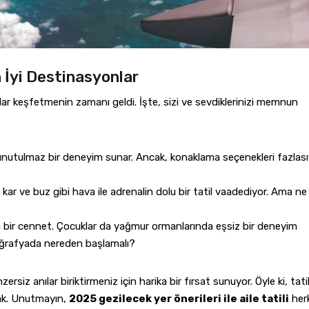
En İyi Destinasyonlar
talar keşfetmenin zamanı geldi. İşte, sizi ve sevdiklerinizi memnun
e unutulmaz bir deneyim sunar. Ancak, konaklama seçenekleri fazlası
i kar ve buz gibi hava ile adrenalin dolu bir tatil vaadediyor. Ama ne
 bir cennet. Çocuklar da yağmur ormanlarında eşsiz bir deneyim
coğrafyada nereden başlamalı?
nzersiz anılar biriktirmeniz için harika bir fırsat sunuyor. Öyle ki, tati
acak. Unutmayın,
2025 gezilecek yer önerileri ile aile tatili
her