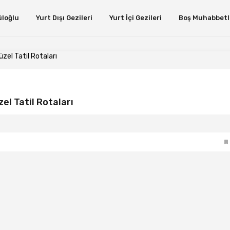
üloğlu
Yurt Dışı Gezileri
Yurt İçi Gezileri
Boş Muhabbetl
zel Tatil Rotaları
el Tatil Rotaları