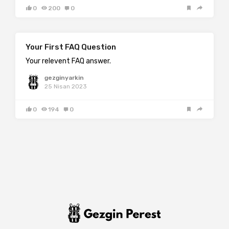
0
200
0
Your First FAQ Question
Your relevent FAQ answer.
gezginyarkin
25 Nisan 2023
0
194
0