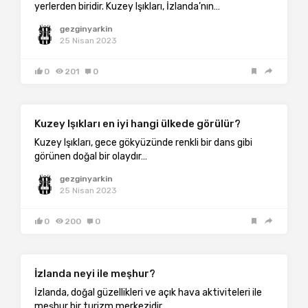
yerlerden biridir. Kuzey Işıkları, İzlanda’nın…
gezginyarkin
25 Nisan 2023
0
201
0
Kuzey Işıkları en iyi hangi ülkede görülür?
Kuzey Işıkları, gece gökyüzünde renkli bir dans gibi
görünen doğal bir olaydır…
gezginyarkin
25 Nisan 2023
0
200
0
İzlanda neyi ile meşhur?
İzlanda, doğal güzellikleri ve açık hava aktiviteleri ile
meşhur bir turizm merkezidir….