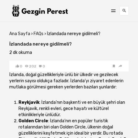
Ana Sayfa
›
FAQs
›
İzlandada nereye gidilmeli?
İzlandada nereye gidilmeli?
2 dk okuma
0
202
0
İzlanda, doğal güzellikleriyle ünlü bir ülkedir ve gezilecek
yerlerin sayısı oldukça fazladır. İzlanda’yı ziyaret edenlerin
mutlaka görülmesi gereken yerlerden bazıları şunlardır:
Reykjavik
: İzlanda’nın başkenti ve en büyük şehri olan
Reykjavik, renkli evleri, gece hayatı ve kültürel
etkinlikleriyle ünlüdür.
Golden Circle
: İzlanda’nın en popüler turistik
rotalarından biri olan Golden Circle, ülkenin doğal
güzelliklerini keşfetmek için ideal bir yerdir. Bu rotada