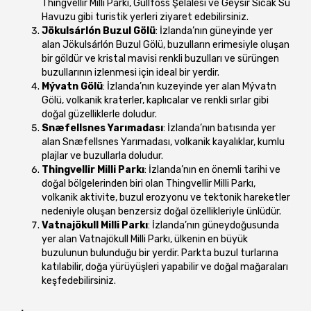
Thingvellir Milli Parkı, Gullfoss Şelalesi ve Geysir Sıcak Su
Havuzu gibi turistik yerleri ziyaret edebilirsiniz.
Jökulsárlón Buzul Gölü
: İzlanda’nın güneyinde yer
alan Jökulsárlón Buzul Gölü, buzulların erimesiyle oluşan
bir göldür ve kristal mavisi renkli buzulları ve sürüngen
buzullarının izlenmesi için ideal bir yerdir.
Mývatn Gölü
: İzlanda’nın kuzeyinde yer alan Mývatn
Gölü, volkanik kraterler, kaplıcalar ve renkli sırlar gibi
doğal güzelliklerle doludur.
Snæfellsnes Yarımadası
: İzlanda’nın batısında yer
alan Snæfellsnes Yarımadası, volkanik kayalıklar, kumlu
plajlar ve buzullarla doludur.
Thingvellir Milli Parkı
: İzlanda’nın en önemli tarihi ve
doğal bölgelerinden biri olan Thingvellir Milli Parkı,
volkanik aktivite, buzul erozyonu ve tektonik hareketler
nedeniyle oluşan benzersiz doğal özellikleriyle ünlüdür.
Vatnajökull Milli Parkı
: İzlanda’nın güneydoğusunda
yer alan Vatnajökull Milli Parkı, ülkenin en büyük
buzulunun bulunduğu bir yerdir. Parkta buzul turlarına
katılabilir, doğa yürüyüşleri yapabilir ve doğal mağaraları
keşfedebilirsiniz.