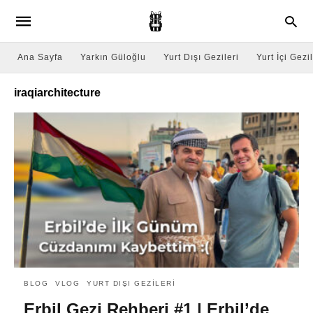
Ana Sayfa
Yarkın Güloğlu
Yurt Dışı Gezileri
Yurt İçi Gezil
iraqiarchitecture
BLOG
VLOG
YURT DIŞI GEZILERI
Erbil Gezi Rehberi #1 | Erbil’de