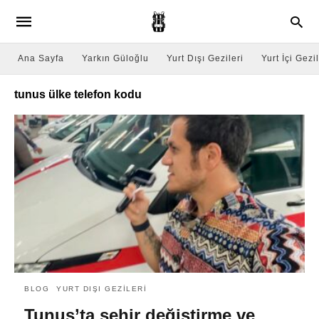
Ana Sayfa
Yarkın Güloğlu
Yurt Dışı Gezileri
Yurt İçi Gezil
tunus ülke telefon kodu
BLOG
YURT DIŞI GEZILERI
Tunus’ta şehir değiştirme ve