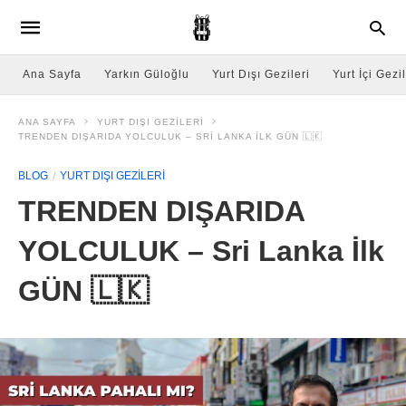
Ana Sayfa
Yarkın Güloğlu
Yurt Dışı Gezileri
Yurt İçi Gezil
ANA SAYFA
YURT DIŞI GEZILERI
TRENDEN DIŞARIDA YOLCULUK – SRI LANKA İLK GÜN 🇱🇰
BLOG
YURT DIŞI GEZILERI
TRENDEN DIŞARIDA
YOLCULUK – Sri Lanka İlk
GÜN 🇱🇰