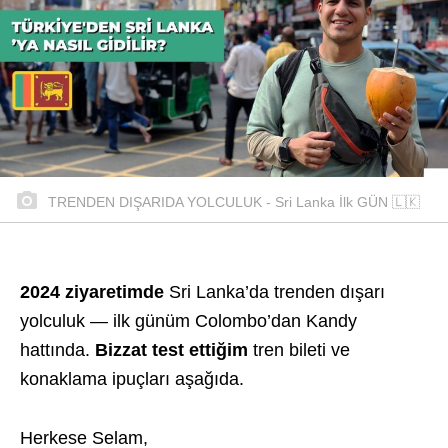
TRENDEN DIŞARIDA YOLCULUK - Sri Lanka İlk GÜN 🇱🇰
2024 ziyaretimde
Sri Lanka’da trenden dışarı
yolculuk — ilk günüm Colombo’dan Kandy
hattında.
Bizzat test ettiğim
tren bileti ve
konaklama ipuçları aşağıda.
Herkese Selam,