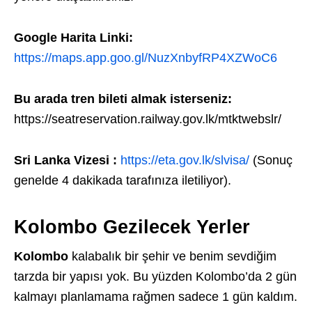
Google Harita Linki:
https://maps.app.goo.gl/NuzXnbyfRP4XZWoC6
Bu arada tren bileti almak isterseniz:
https://seatreservation.railway.gov.lk/mtktwebslr/
Sri Lanka Vizesi :
https://eta.gov.lk/slvisa/
(Sonuç
genelde 4 dakikada tarafınıza iletiliyor).
Kolombo Gezilecek Yerler
Kolombo
kalabalık bir şehir ve benim sevdiğim
tarzda bir yapısı yok. Bu yüzden Kolombo’da 2 gün
kalmayı planlamama rağmen sadece 1 gün kaldım.