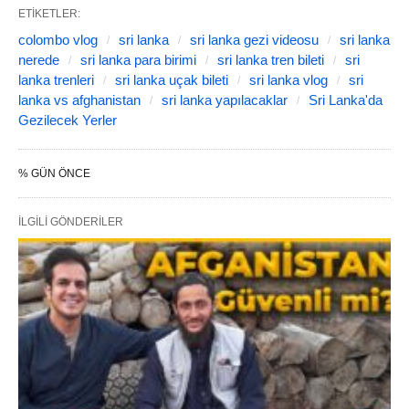
ETIKETLER:
colombo vlog
sri lanka
sri lanka gezi videosu
sri lanka
nerede
sri lanka para birimi
sri lanka tren bileti
sri
lanka trenleri
sri lanka uçak bileti
sri lanka vlog
sri
lanka vs afghanistan
sri lanka yapılacaklar
Sri Lanka'da
Gezilecek Yerler
% GÜN ÖNCE
İLGILI GÖNDERILER